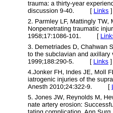
trauma: a thirty-year experie
discussion 9-40. [
Links
]
2. Parmley LF, Mattingly TW,
Nonpenetra­ting traumatic injur
1958;17:1086-101. [
Link
3. Demetriades D, Chahwan S, 
to the subclavian and axillary
1999;188:290-5. [
Links
]
4.Jonker FH, Indes JE, Moll
iatrogenic injuries of the supr
Anesth 2010;24:322-9. [
5. Jones JW, Reynolds M, Hew
nate artery erosion: Successf
tating complication. Ann S