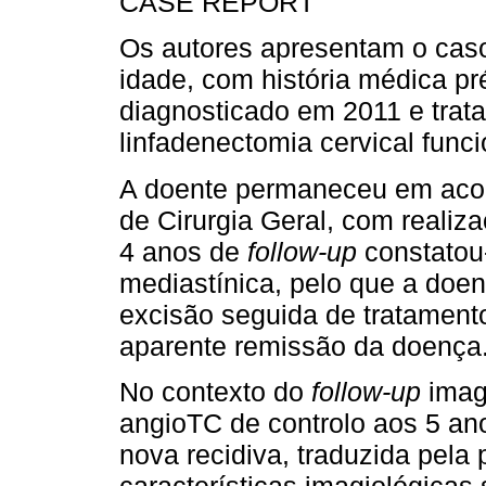
CASE REPORT
Os autores apresentam o cas
idade, com história médica pré
diagnosticado em 2011 e tratad
linfadenectomia cervical funcio
A doente permaneceu em aco
de Cirurgia Geral, com realiza
4 anos de
follow-up
constatou-
mediastínica, pelo que a doen
excisão seguida de tratament
aparente remissão da doença
No contexto do
follow-up
imag
angioTC de controlo aos 5 a
nova recidiva, traduzida pela
características imagiológicas