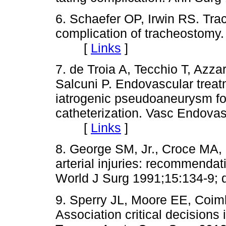
6. Schaefer OP, Irwin RS. Trac
compli­cation of tracheostomy
[
Links
]
7. de Troia A, Tecchio T, Azza
Salcu­ni P. Endovascular treat
iatrogenic pseudoaneurysm fo
catheterization. Vasc Endovas
[
Links
]
8. George SM, Jr., Croce MA, 
arterial injuries: recommenda
World J Surg 1991;15:134-9
9. Sperry JL, Moore EE, Coim
Association critical decisions