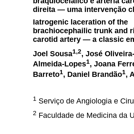
braquiocefálico e artéria c
direita — uma intervenção c
Iatrogenic laceration of the
brachiocephailic trunk and
carotid artery — a classic 
1,2
Joel Sousa
, José Oliveira
1
Almeida-Lopes
, Joana Ferr
1
1
Barreto
, Daniel Brandão
, 
1
Serviço de Angiologia e Ciru
2
Faculdade de Medicina da U