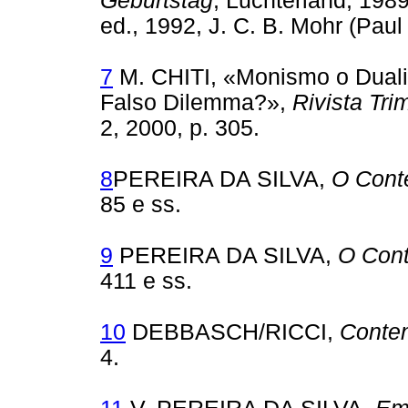
Geburtstag
, Luchterland, 1989
ed., 1992, J. C. B. Mohr (Pau
7
M. CHITI, «Monismo o Dualis
Falso Dilemma?»,
Rivista Tri
2, 2000, p. 305.
8
PEREIRA DA SILVA,
O Conte
85 e ss.
9
PEREIRA DA SILVA,
O Cont
411 e ss.
10
DEBBASCH/RICCI,
Conten
4.