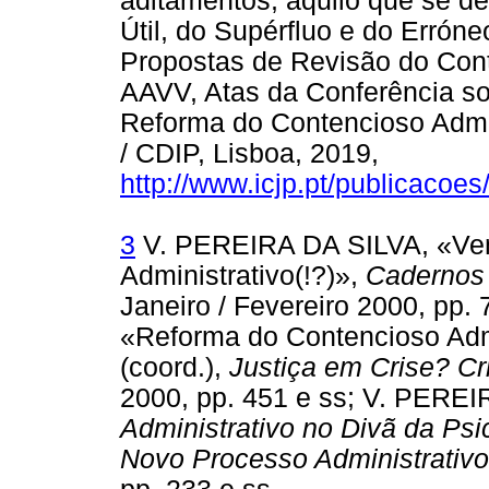
aditamentos, aquilo que se de
Útil, do Supérfluo e do Errón
Propostas de Revisão do Conte
AAVV, Atas da Conferência sob
Reforma do Contencioso Admini
/ CDIP, Lisboa, 2019,
http://www.icjp.pt/publicacoe
3
V. PEREIRA DA SILVA, «Vem
Administrativo(!?)»,
Cadernos 
Janeiro / Fevereiro 2000, pp.
«Reforma do Contencioso Adm
(coord.),
Justiça em Crise? Cr
2000, pp. 451 e ss; V. PERE
Administrativo no Divã da Ps
Novo Processo Administrativo