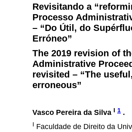
Revisitando a “reform
Processo Administrati
– “Do Útil, do Supérflu
Erróneo”
The 2019 revision of t
Administrative Procee
revisited – “The useful
erroneous”
I
1
Vasco Pereira da Silva
.
I
Faculdade de Direito da Uni