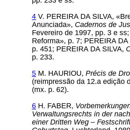
pp. 233 e ss.
4
V. PEREIRA DA SILVA, «Bre
Anunciada»,
Cadernos de Just
Fevereiro de 1997, pp. 3 e s
Reforma», p. 7; PEREIRA DA 
p. 451; PEREIRA DA SILVA,
O
p. 233.
5
M. HAURIOU,
Précis de Droi
(reimpressão da 12.a edição d
(mx. p. 62).
6
H. FABER,
Vorbemerkungen 
Verwaltungsrechts in der nach
einer Dritten Weg – Festschri