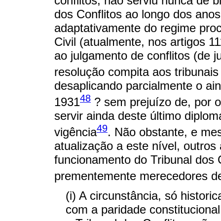
conflitos, não serviu nunca de b
dos Conflitos ao longo dos anos,
adaptativamente do regime proc
Civil (atualmente, nos artigos 11
ao julgamento de conflitos (de j
resolução compita aos tribunais 
desaplicando parcialmente o ain
48
1931
? sem prejuízo de, por ou
servir ainda deste último diplo
49
vigência
. Não obstante, e me
atualização a este nível, outros
funcionamento do Tribunal dos 
prementemente merecedores de r
(i) A circunstância, só histor
com a paridade constitucional 