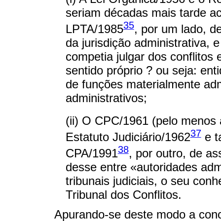
seriam décadas mais tarde 
35
LPTA/1985
, por um lado, d
da jurisdição administrativa, 
competia julgar dos conflitos
sentido próprio ? ou seja: e
de funções materialmente admi
administrativos;
(ii) O CPC/1961 (pelo menos
37
Estatuto Judiciário/1962
e t
38
CPA/1991
, por outro, de a
desse entre «autoridades admi
tribunais judiciais, o seu co
Tribunal dos Conflitos.
Apurando-se deste modo a concl