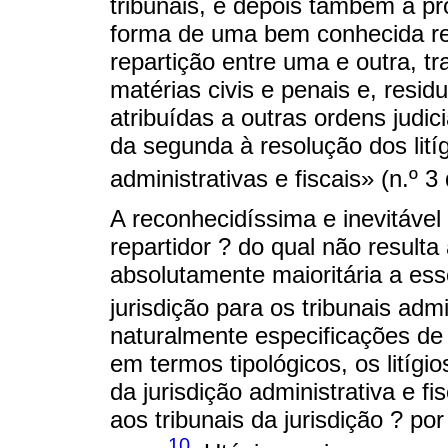
tribunais, é depois também a pró
forma de uma bem conhecida rela
repartição entre uma e outra, t
matérias civis e penais e, resi
atribuídas a outras ordens judici
da segunda à resolução dos lití
administrativas e fiscais» (n.º 3 
A reconhecidíssima e inevitável 
repartidor ? do qual não result
absolutamente maioritária a ess
jurisdição para os tribunais admi
naturalmente especificações de ní
em termos tipológicos, os litígi
da jurisdição administrativa e 
aos tribunais da jurisdição ? p
10