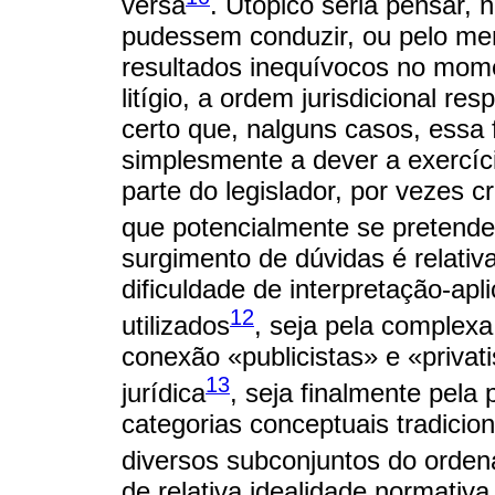
versa
. Utópico seria pensar, 
pudessem conduzir, ou pelo me
resultados inequívocos no mome
litígio, a ordem jurisdicional r
certo que, nalguns casos, essa f
simplesmente a dever a exercí
parte do legislador, por vezes 
que potencialmente se pretende
surgimento de dúvidas é relativa
dificuldade de interpretação-ap
12
utilizados
, seja pela complex
conexão «publicistas» e «priva
13
jurídica
, seja finalmente pela
categorias conceptuais tradicion
diversos subconjuntos do orden
de relativa idealidade normativ