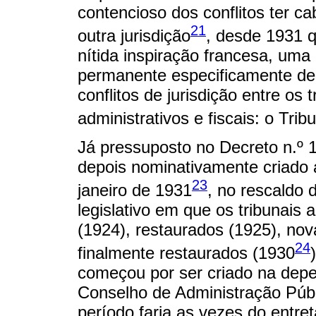
contencioso dos conflitos ter c
21
outra jurisdição
, desde 1931 q
nítida inspiração francesa, uma 
permanente especificamente ded
conflitos de jurisdição entre os t
administrativos e fiscais: o Trib
Já pressuposto no Decreto n.º 1
depois nominativamente criado 
23
janeiro de 1931
, no rescaldo 
legislativo em que os tribunais 
(1924), restaurados (1925), no
24
finalmente restaurados (1930
começou por ser criado na dep
Conselho de Administração Públ
período faria as vezes do entre