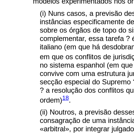
modelos experimentados nos or
(i) Nuns casos, a previsão d
instâncias especificamente d
sobre os órgãos de topo do 
complementar, essa tarefa ? 
italiano (em que há desdobram
em que os conflitos de jurisd
no sistema espanhol (em que a
convive com uma estrutura ju
secção especial do Supremo 
? a resolução dos conflitos qu
18
ordem)
.
(ii) Noutros, a previsão des
consagração de uma instância
«arbitral», por integrar julg