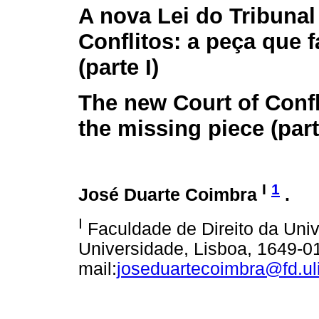
A nova Lei do Tribunal
Conflitos: a peça que f
(parte I)
The new Court of Confl
the missing piece (part 
I
1
José Duarte Coimbra
.
I
Faculdade de Direito da Uni
Universidade, Lisboa, 1649-01
mail:
joseduartecoimbra@fd.ul