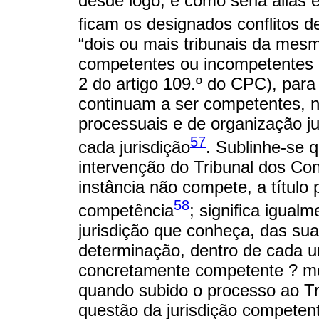
desde logo, e como seria aliás 
ficam os designados conflitos 
“dois ou mais tribunais da mesm
competentes ou incompetentes 
2 do artigo 109.º do CPC), par
continuam a ser competentes, n
processuais e de organização jud
57
cada jurisdição
. Sublinhe-se 
intervenção do Tribunal dos Con
instância não compete, a título p
58
competência
; significa igual
jurisdição que conheça, das sua
determinação, dentro de cada um
concretamente competente ? m
quando subido o processo ao Tri
questão da jurisdição competent