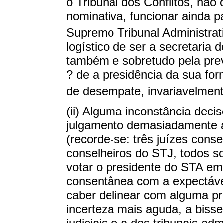
o Tribunal dos Conflitos, não
nominativa, funcionar ainda 
Supremo Tribunal Administrat
logístico de ser a secretaria
também e sobretudo pela prev
? de a presidência da sua for
de desempate, invariavelmen
(ii) Alguma inconstância deci
julgamento demasiadamente al
(recorde-se: três juízes conse
conselheiros do STJ, todos s
votar o presidente do STA e
consentânea com a expectável
caber delinear com alguma pre
incerteza mais aguda, a bisset
judiciais e a dos tribunais admi