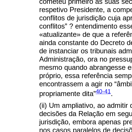
cometeu primeiro às suas sec
respetivo Presidente, a comp
conflitos de jurisdição cuja a
conflitos” ? entendimento es
«atualizante» de que a referê
ainda constante do Decreto d
de instanciar os tribunais admi
Administração, ora no pressu
mesmo quando abrangesse ent
próprio, essa referência sem
encontrassem a agir no “âmbi
40-
41
propriamente dita”
.
(ii) Um ampliativo, ao admitir
decisões da Relação em segun
jurisdição, embora apenas pr
nos casos paralelos de decisõ