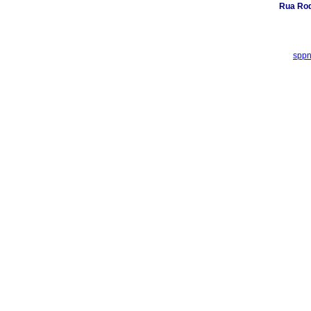
Rua Rod
sppn