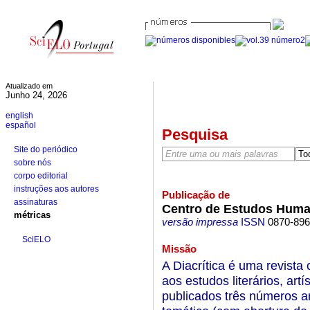
Atualizado em
Junho 24, 2026
english
español
Pesquisa
Site do periódico
sobre nós
corpo editorial
instruções aos autores
Publicação de
assinaturas
Centro de Estudos Human
métricas
versão impressa
ISSN
0870-89
SciELO
Missão
A Diacrítica é uma revista c
aos estudos literários, artís
publicados três números 