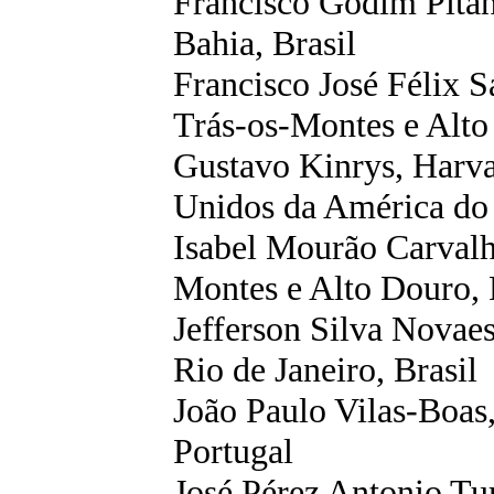
Francisco Godim Pitan
Bahia, Brasil
Francisco José Félix 
Trás-os-Montes e Alto
Gustavo
Kinrys
, Harv
Unidos da América do
Isabel Mourão Carvalh
Montes e Alto Douro, 
Jefferson Silva Novae
Rio de Janeiro, Brasil
João Paulo
Vilas-Boas
Portugal
José Pérez
Antonio
Tu