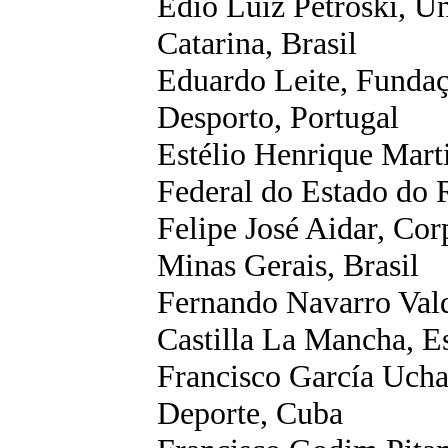
Edio
Luiz
Petroski
, U
Catarina, Brasil
Eduardo Leite, Fundaç
Desporto, Portugal
Estélio Henrique Mart
Federal do Estado do R
Felipe José
Aidar
, Cor
Minas Gerais, Brasil
Fernando Navarro
Val
Castilla
La Mancha, E
Francisco
García
Ucha,
Deporte, Cuba