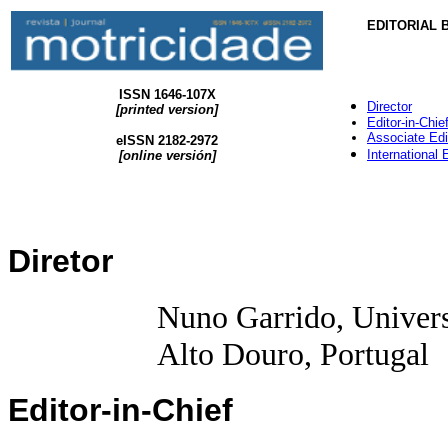
EDITORIAL 
ISSN 1646-107X
Director
[printed version
]
Editor-in-Chie
Associate Edi
eISSN 2182-2972
International 
[
online
versión]
Diretor
Nuno Garrido, Univers
Alto Douro, Portugal
Editor-in-Chief