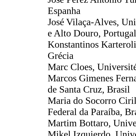
Espanha
José Vilaça-Alves, Un
e Alto Douro, Portuga
Konstantinos
Karteroli
Grécia
Marc
Cloes
,
Universit
Marcos Gimenes Ferna
de Santa Cruz, Brasil
Maria do Socorro Ciri
Federal da Paraíba, Br
Martim
Bottaro
, Unive
Mikel
Izquierdo
,
Univ