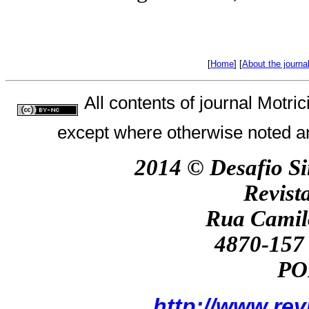
[
Home
] [
About the journa
All contents of journal Motr
except where otherwise noted an
2014 ©
Desafio Si
Revist
Rua Camil
4870-157 
PO
http://www.re